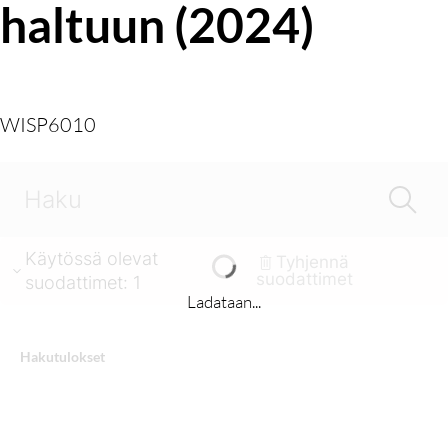
haltuun (2024)
WISP6010
Käytössä olevat
Tyhjennä
suodattimet
suodattimet
:
1
Ladataan...
Hakutulokset