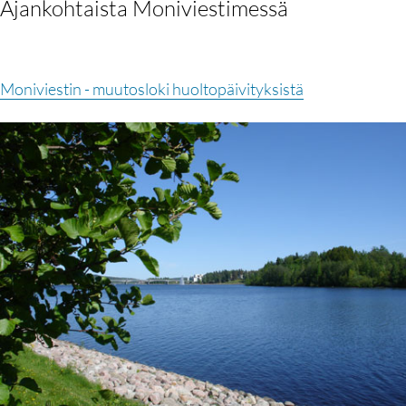
Ajankohtaista Moniviestimessä
Moniviestin - muutosloki huoltopäivityksistä