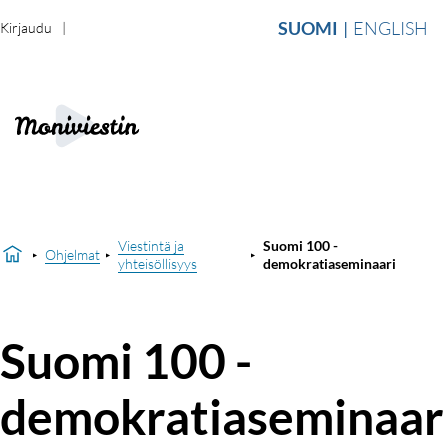
SUOMI
ENGLISH
Kirjaudu
Viestintä ja
Suomi 100 -
Ohjelmat
yhteisöllisyys
demokratiaseminaari
Suomi 100 -
demokratiaseminaar