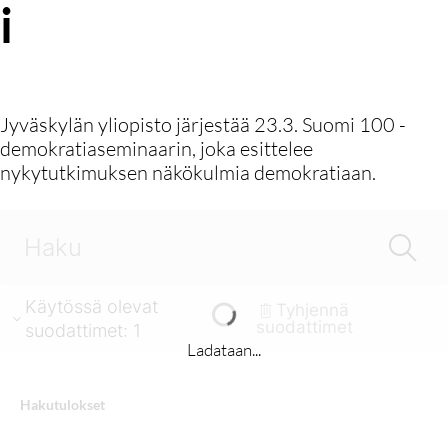
i
Jyväskylän yliopisto järjestää 23.3. Suomi 100 -
demokratiaseminaarin, joka esittelee
nykytutkimuksen näkökulmia demokratiaan.
Käytössä olevat
Tyhjennä
suodattimet
suodattimet
:
1
Ladataan...
Hakutulokset