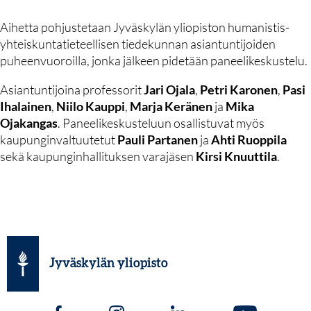
Aihetta pohjustetaan Jyväskylän yliopiston humanistis-
yhteiskuntatieteellisen tiedekunnan asiantuntijoiden
puheenvuoroilla, jonka jälkeen pidetään paneelikeskustelu.
Asiantuntijoina professorit
Jari Ojala
,
Petri Karonen
,
Pasi
Ihalainen
,
Niilo Kauppi
,
Marja Keränen
ja
Mika
Ojakangas
. Paneelikeskusteluun osallistuvat myös
kaupunginvaltuutetut
Pauli Partanen
ja
Ahti Ruoppila
sekä kaupunginhallituksen varajäsen
Kirsi Knuuttila
.
Jyväskylän yliopisto