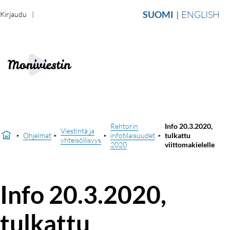
SUOMI
ENGLISH
Kirjaudu
Rehtorin
Info 20.3.2020,
Viestintä ja
Ohjelmat
infotilaisuudet
tulkattu
yhteisöllisyys
2020
viittomakielelle
Info 20.3.2020,
tulkattu