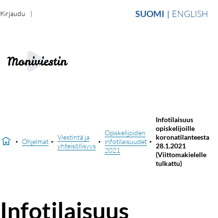
SUOMI
ENGLISH
Kirjaudu
Infotilaisuus
opiskelijoille
Opiskelijoiden
Viestintä ja
koronatilanteesta
Ohjelmat
infotilaisuudet
yhteisöllisyys
28.1.2021
2021
(Viittomakielelle
tulkattu)
Infotilaisuus