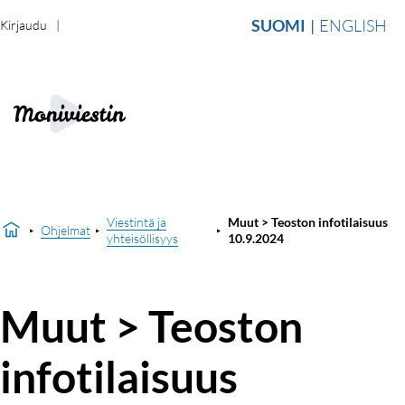
SUOMI
ENGLISH
Kirjaudu
Viestintä ja
Muut > Teoston infotilaisuus
Ohjelmat
yhteisöllisyys
10.9.2024
Muut > Teoston
infotilaisuus