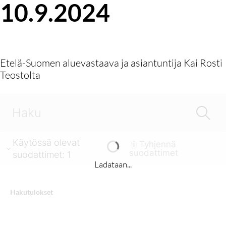
10.9.2024
Etelä-Suomen aluevastaava ja asiantuntija Kai Rosti
Teostolta
Käytössä olevat
Tyhjennä
suodattimet
suodattimet
:
1
Ladataan...
Hakutulokset