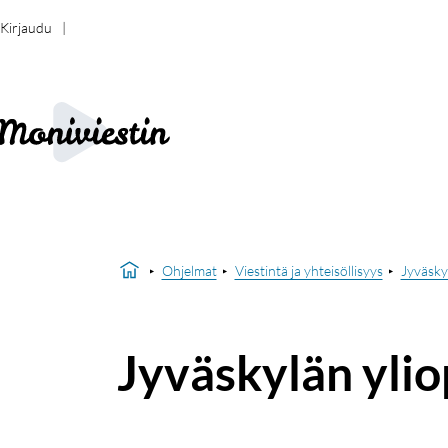
Kirjaudu
Ohjelmat
Viestintä ja yhteisöllisyys
Jyväskyl
Jyväskylän ylio