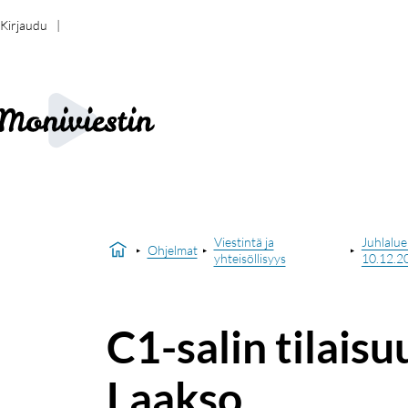
Kirjaudu
Viestintä ja
Juhlalue
Ohjelmat
yhteisöllisyys
10.12.2
C1-salin tilais
Laakso