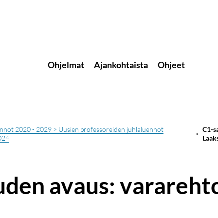
Ohjelmat
Ajankohtaista
Ohjeet
nnot 2020 - 2029 > Uusien professoreiden juhlaluennot
C1-sa
024
Laak
uuden avaus: varareh