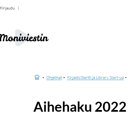
Kirjaudu
Ohjelmat
KirjastoStartti ja Library Start-up
Aihehaku 2022