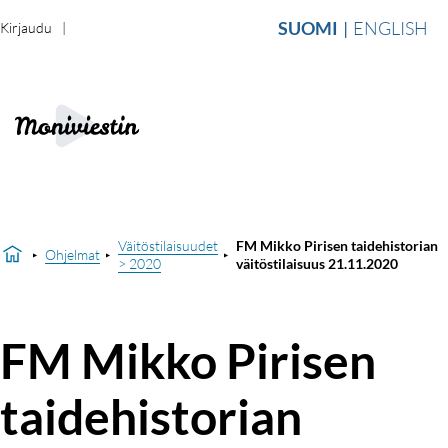
SUOMI
ENGLISH
Kirjaudu
Väitöstilaisuudet
FM Mikko Pirisen taidehistorian
Ohjelmat
> 2020
väitöstilaisuus 21.11.2020
FM Mikko Pirisen
taidehistorian