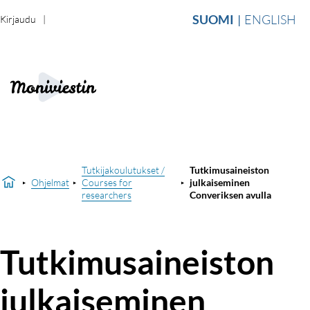
SUOMI
ENGLISH
Kirjaudu
Tutkijakoulutukset /
Tutkimusaineiston
Ohjelmat
Courses for
julkaiseminen
researchers
Converiksen avulla
Tutkimusaineiston
julkaiseminen