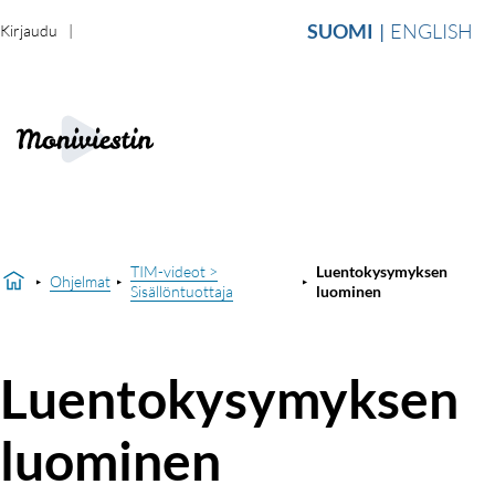
SUOMI
ENGLISH
Kirjaudu
TIM-videot >
Luentokysymyksen
Ohjelmat
Sisällöntuottaja
luominen
Luentokysymyksen
luominen