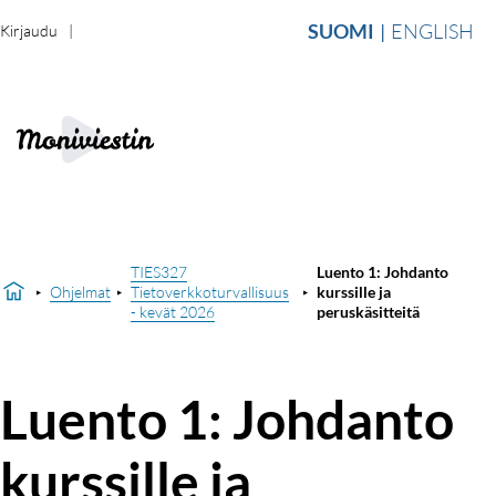
SUOMI
ENGLISH
Kirjaudu
TIES327
Luento 1: Johdanto
Ohjelmat
Tietoverkkoturvallisuus
kurssille ja
- kevät 2026
peruskäsitteitä
Luento 1: Johdanto
kurssille ja