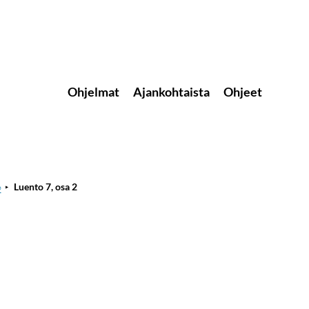
Ohjelmat
Ajankohtaista
Ohjeet
6
Luento 7, osa 2