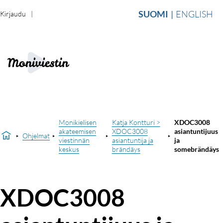
SUOMI
ENGLISH
Kirjaudu
Monikielisen
Katja Kontturi >
XDOC3008
akateemisen
XDOC3008
asiantuntijuus
Ohjelmat
viestinnän
asiantuntija ja
ja
keskus
brändäys
somebrändäys
XDOC3008