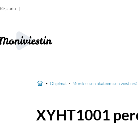
Kirjaudu
Ohjelmat
Monikielisen akateemisen viestinnä
XYHT1001 pere