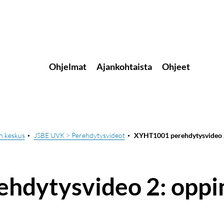
Ohjelmat
Ajankohtaista
Ohjeet
n keskus
JSBE UVK > Perehdytysvideot
XYHT1001 perehdytysvideo 2
hdytysvideo 2: oppi