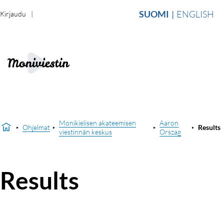
SUOMI
ENGLISH
Kirjaudu
Monikielisen akateemisen
Aaron
Ohjelmat
Results
viestinnän keskus
Orszag
Results