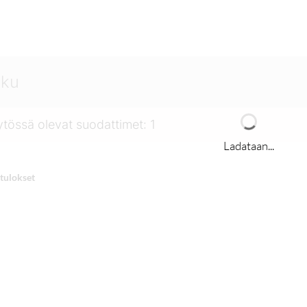
tössä olevat suodattimet
:
1
Ladataan...
tulokset