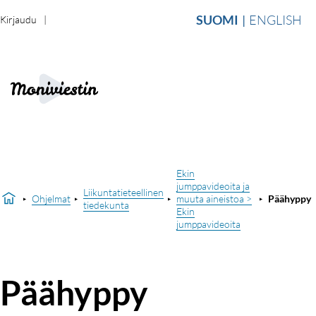
SUOMI
ENGLISH
Kirjaudu
Ekin
jumppavideoita ja
Liikuntatieteellinen
Ohjelmat
muuta aineistoa >
Päähyppy
tiedekunta
Ekin
jumppavideoita
Päähyppy