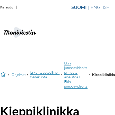
SUOMI
ENGLISH
Kirjaudu
Ekin
jumppavideoita
Liikuntatieteellinen
ja muuta
Ohjelmat
Kieppiklinikk
tiedekunta
aineistoa >
Ekin
jumppavideoita
Kieppiklinikka