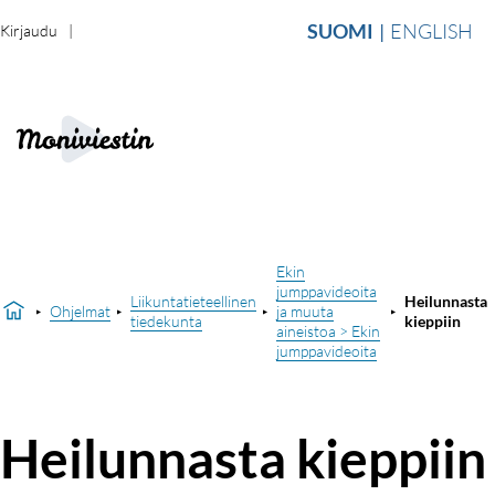
SUOMI
ENGLISH
Kirjaudu
Ekin
jumppavideoita
Liikuntatieteellinen
Heilunnasta
Ohjelmat
ja muuta
tiedekunta
kieppiin
aineistoa > Ekin
jumppavideoita
Heilunnasta kieppiin