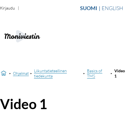
SUOMI
ENGLISH
Kirjaudu
Liikuntatieteellinen
Basics of
Video
Ohjelmat
tiedekunta
TMS
1
Video 1