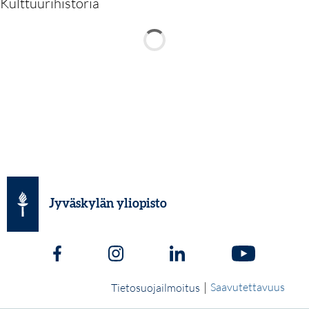
Kulttuurihistoria
Jyväskylän yliopisto
|
Saavutettavuus
Tietosuojailmoitus