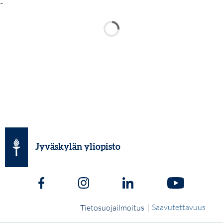
-
Jyväskylän yliopisto
|
Saavutettavuus
Tietosuojailmoitus