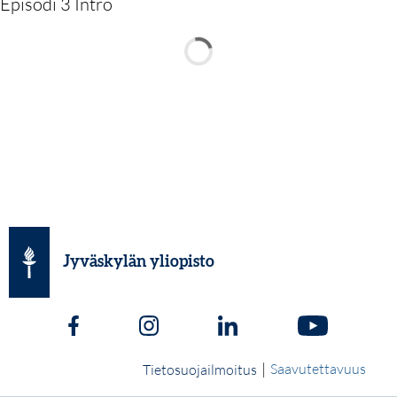
Episodi 3 Intro
Jyväskylän yliopisto
|
Saavutettavuus
Tietosuojailmoitus