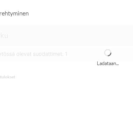
erehtyminen
tössä olevat suodattimet
:
1
Ladataan...
tulokset