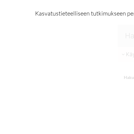
Kasvatustieteelliseen tutkimukseen p
Käy
Haku