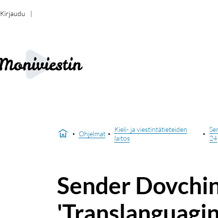
Kirjaudu
Kieli- ja viestintätieteiden
Se
Ohjelmat
laitos
24
Sender Dovchin 
'Translanguagin