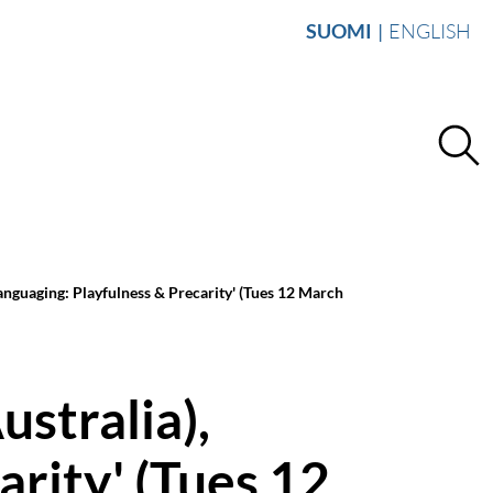
SUOMI
ENGLISH
languaging: Playfulness & Precarity' (Tues 12 March
ustralia),
arity' (Tues 12