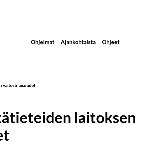
Ohjelmat
Ajankohtaista
Ohjeet
en väitöstilaisuudet
ntätieteiden laitoksen
et