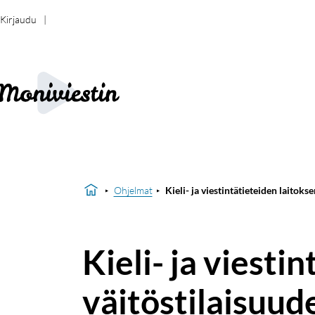
Kirjaudu
Ohjelmat
Kieli- ja viestintätieteiden laitoks
Kieli- ja viesti
väitöstilaisuud