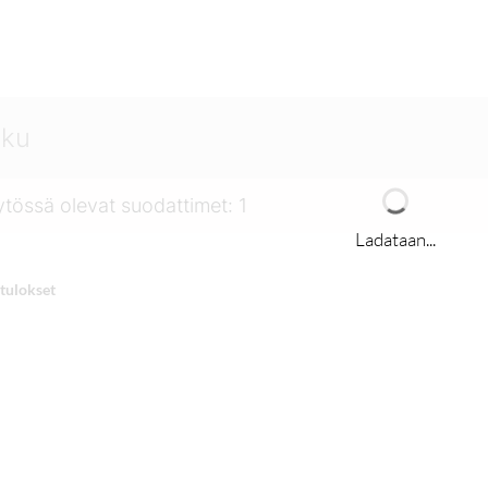
tössä olevat suodattimet
:
1
Ladataan...
tulokset