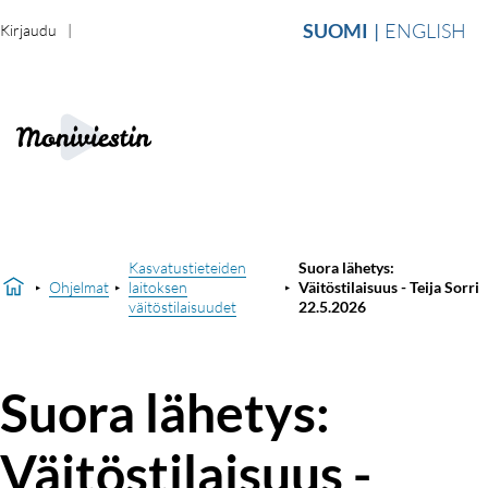
SUOMI
ENGLISH
Kirjaudu
Kasvatustieteiden
Suora lähetys:
Ohjelmat
laitoksen
Väitöstilaisuus - Teija Sorri
väitöstilaisuudet
22.5.2026
Suora lähetys:
Väitöstilaisuus -