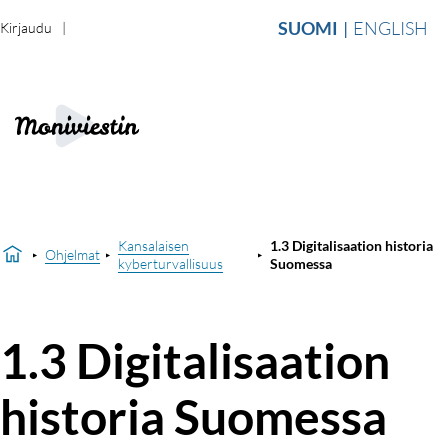
SUOMI
ENGLISH
Kirjaudu
Kansalaisen
1.3 Digitalisaation historia
Ohjelmat
kyberturvallisuus
Suomessa
1.3 Digitalisaation
historia Suomessa