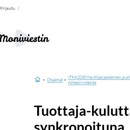
Kirjaudu
ITKA2030 Käyttöjärjestelmien ja pi
Ohjelmat
Aihepiirivideoita
Tuottaja-kulutt
synkronoituna