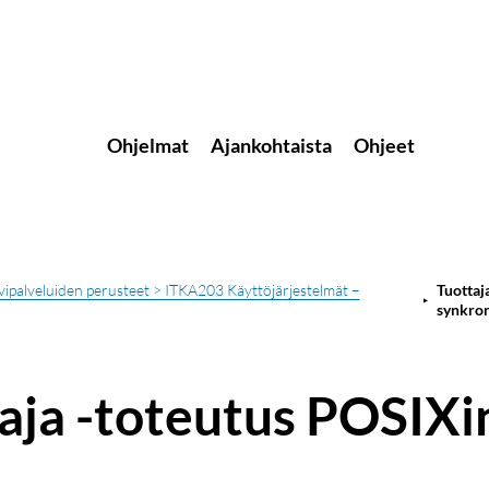
Ohjelmat
Ajankohtaista
Ohjeet
lvipalveluiden perusteet > ITKA203 Käyttöjärjestelmät –
Tuottaj
synkro
aja -toteutus POSIXi