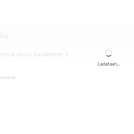
tössä olevat suodattimet
:
1
Ladataan...
tulokset