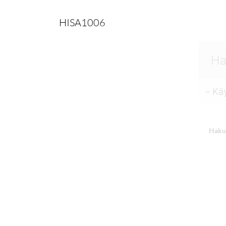
HISA1006
Käy
Haku