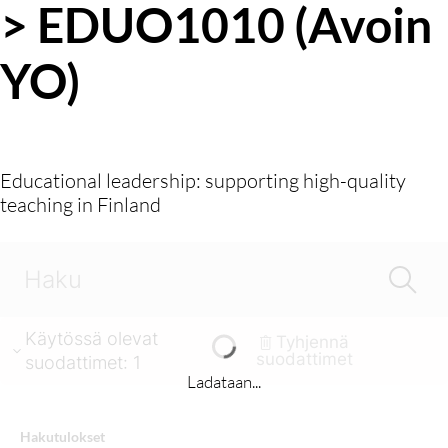
> EDUO1010 (Avoin
YO)
Educational leadership: supporting high-quality
teaching in Finland
Käytössä olevat
Tyhjennä
suodattimet
suodattimet
:
1
Ladataan...
Hakutulokset