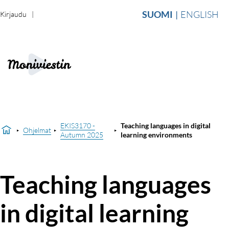
SUOMI
ENGLISH
Kirjaudu
EKIS3170 -
Teaching languages in digital
Ohjelmat
Autumn 2025
learning environments
Teaching languages
in digital learning