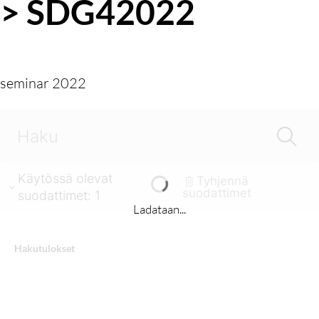
> SDG42022
seminar 2022
Käytössä olevat
Tyhjennä
suodattimet
suodattimet
:
1
Ladataan...
Hakutulokset