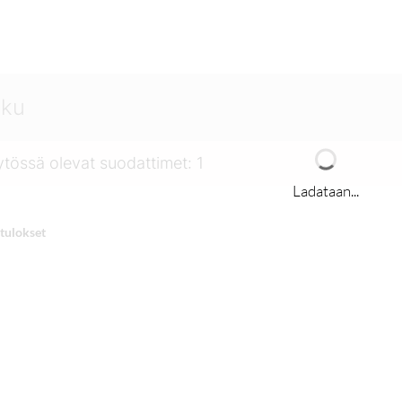
tössä olevat suodattimet
:
1
Ladataan...
tulokset