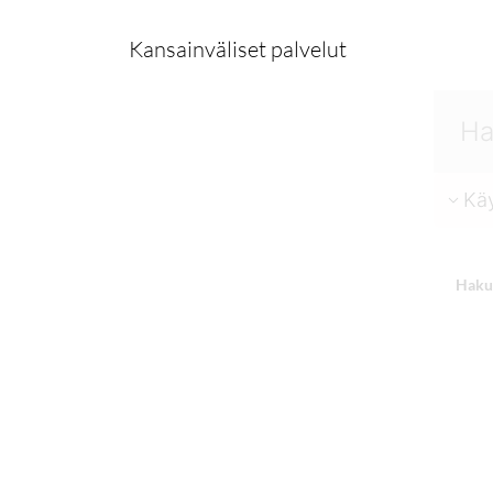
Kansainväliset palvelut
Käy
Haku