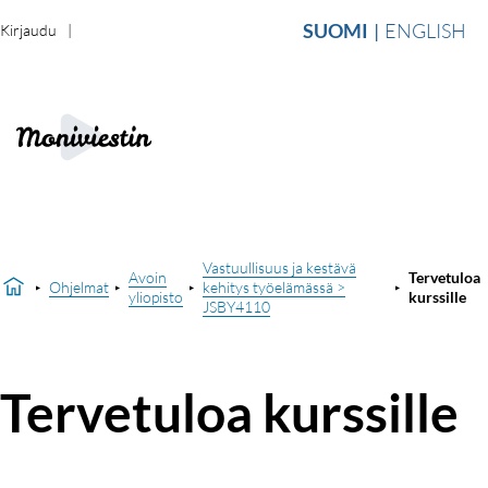
SUOMI
ENGLISH
Kirjaudu
Vastuullisuus ja kestävä
Avoin
Tervetuloa
Ohjelmat
kehitys työelämässä >
yliopisto
kurssille
JSBY4110
Tervetuloa kurssille