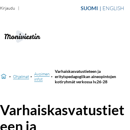
SUOMI
ENGLISH
Kirjaudu
Varhaiskasvatustieteen ja
Avoimen
Ohjelmat
erityispedagogiikan aineopintojen
infot
kotiryhmät verkossa lv.26-28
Varhaiskasvatustiet
een ja